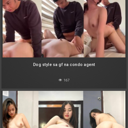
Dog style sa gf na condo agent
167