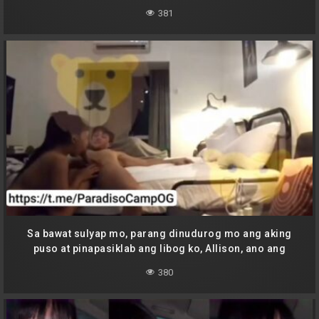
bang iparamdam mo sa akin ang libog na ito sa iyong
381
bilat?
Sa bawat sulyap mo, parang dinudurog mo ang aking
puso at pinapasiklab ang libog ko, Allison, ano ang
gagawin ko sa damdaming ito?
380