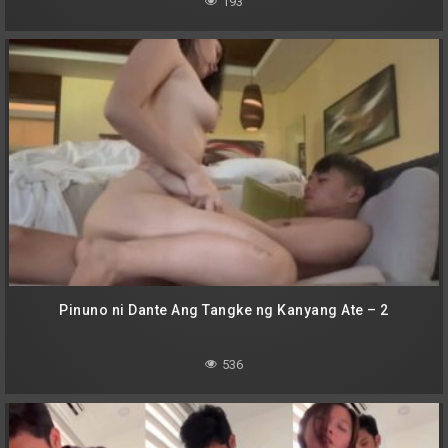
193
Pinuno ni Dante Ang Tangke ng Kanyang Ate – 2
536