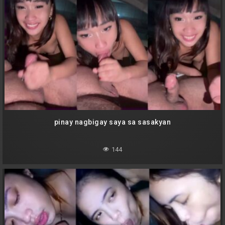
pinay nagbigay saya sa sasakyan
144