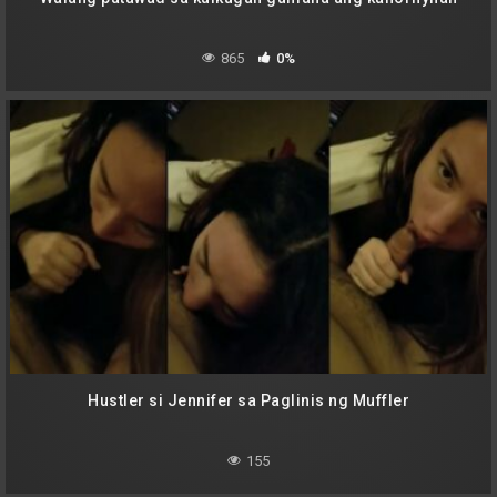
865
0%
Hustler si Jennifer sa Paglinis ng Muffler
155