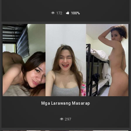
172
100%
Mga Larawang Masarap
297