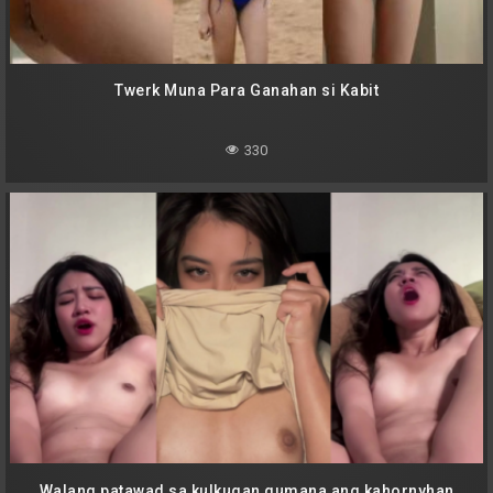
Twerk Muna Para Ganahan si Kabit
330
Walang patawad sa kulkugan gumana ang kahornyhan