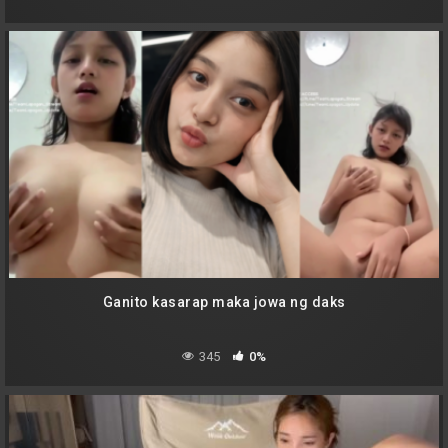
Ganito kasarap maka jowa ng daks
345
0%