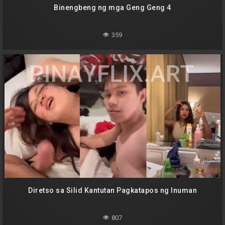
Binengbeng ng mga Geng Geng 4
359
Diretso sa Silid Kantutan Pagkatapos ng Inuman
807