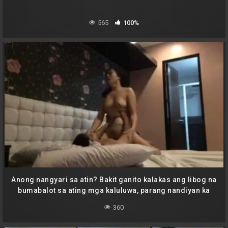
565
100%
Anong nangyari sa atin? Bakit ganito kalakas ang libog na
bumabalot sa ating mga kaluluwa, parang nandiyan ka
lang sa aking puday
360