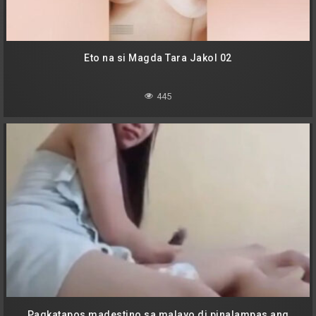
Eto na si Magda Tara Jakol 02
445
Pagkatapos madestino sa malayo di pinalampas ang