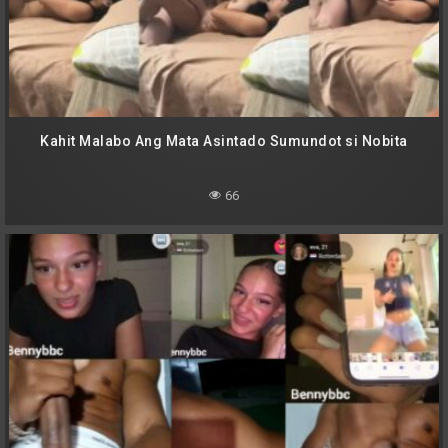
Kahit Malabo Ang Mata Asintado Sumundot si Nobita
66