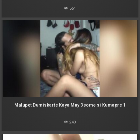
561
Malupet Dumiskarte Kaya May 3some si Kumapre 1
243