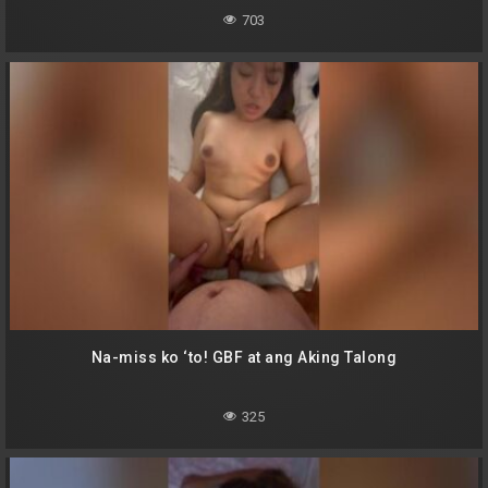
703
Na-miss ko ‘to! GBF at ang Aking Talong
325