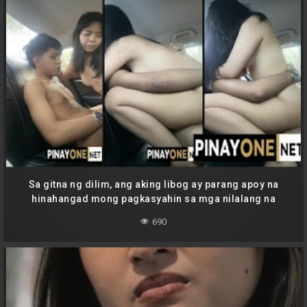
Sa gitna ng dilim, ang aking libog ay parang apoy na
hinahangad mong pagkasyahin sa mga nilalang na
nakasilid sa loob ng sasakyan, at hindi ko na kayang
690
magpigil pa