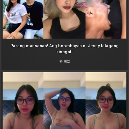
Parang mansanas! Ang boombayah ni Jessy talagang
kinagat!
902