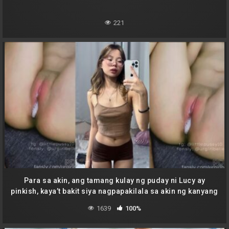
221
Para sa akin, ang tamang kulay ng puday ni Lucy ay
pinkish, kaya’t bakit siya nagpapakilala sa akin ng kanyang
libog sa tuwing magkikita tayo.
1639
100%