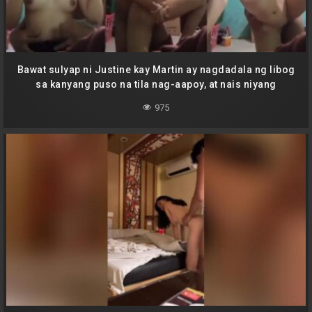
Bawat sulyap ni Justine kay Martin ay nagdadala ng libog
sa kanyang puso na tila nag-aapoy, at nais niyang
malaman kung ano ang nararamdaman ni Martin sa kiki
975
niyang naglalakbay