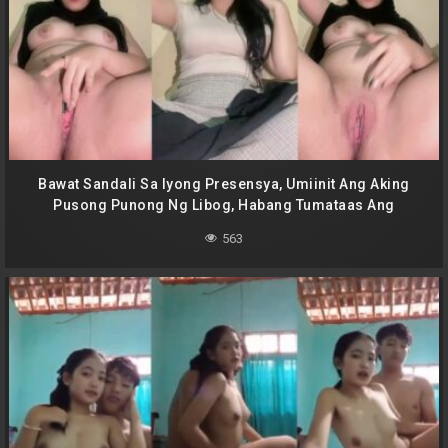
Bawat Sandali Sa Iyong Presensya, Umiinit Ang Aking
Pusong Punong Ng Libog, Habang Tumataas Ang
Tempratura Ng Ating Usapan Tungkol Sa Mga Adik Sa Guru
563
Mo Na Parang Laging Napapalakas Ng Iyong Puday