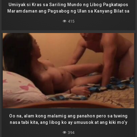
Umiiyak si Kras sa Sariling Mundo ng Libog Pagkatapos
Maramdaman ang Pagsabog ng Ulan sa Kanyang Bilat sa
Mga Kamay ng Kanyang Kagustuhan
415
Oo na, alam kong malamig ang panahon pero sa tuwing
nasa tabi kita, ang libog ko ay umuusok at ang kiki mo’y
tila nag-aanyaya ng mga lihim na pagnanasa!
394