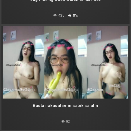
435
0%
Basta nakasalamin sabik sa utin
92