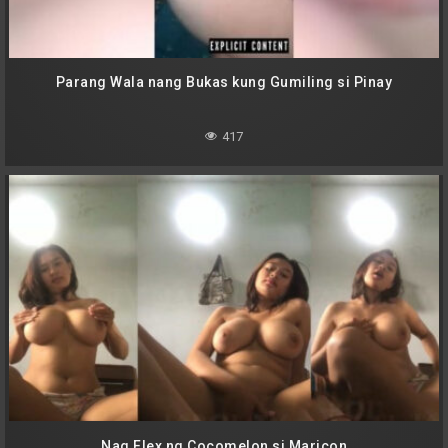
Parang Wala nang Bukas kung Gumiling si Pinay
417
Nag Flex ng Cocomelon si Maricon