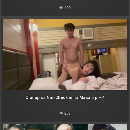
109
Olanap sa Nai-Check in na Masarap – 4
253