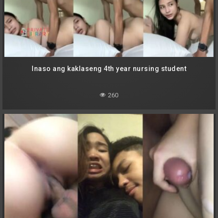
Inaso ang kaklaseng 4th year nursing student
260