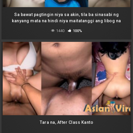
Sa bawat pagtingin niya sa akin, tila ba sinasabi ng
kanyang mata na hindi niya maitatanggi ang libog na
bumabalot sa atin, ano kayang mangyayari kapag
1440
100%
nagkatagpo ang ating mga labi?
Tara na, After Class Kanto