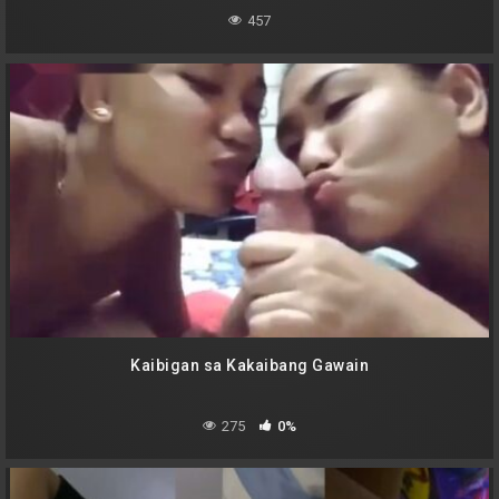
457
Kaibigan sa Kakaibang Gawain
275
0%