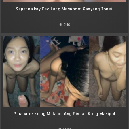
Sapat na kay Cecil ang Masundot Kanyang Tonsil
240
Pinalunok ko ng Malapot Ang Pinsan Kong Makipot