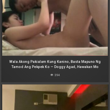
Wala Akong Pakialam Kung Kanino, Basta Mapuno Ng
Tamod Ang Pekpek Ko — Doggy Agad, Hawakan Mo
Balakang Ko Nang Mahigpit At Pukpukin Mo Nang Walang
394
Awa Hanggang Sumigaw Ako