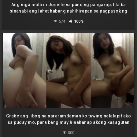
Ang mga mata ni Joselle na puno ng pangarap, tila ba
sinasabi ang lahat habang nahihirapan sa pagpasok ng
dalawang daliri sa kanyang bilat
574
100%
Grabe ang libog na nararamdaman ko tuwing nalalapit ako
sa puday mo, para bang may hinahanap akong kasagutan
sa bawat titig mo.
300