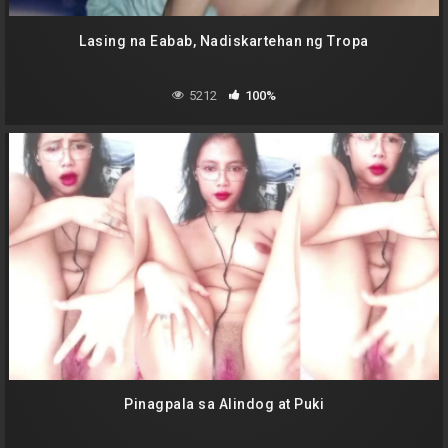
Lasing na Eabab, Nadiskartehan ng Tropa
5212
100%
Pinagpala sa Alindog at Puki