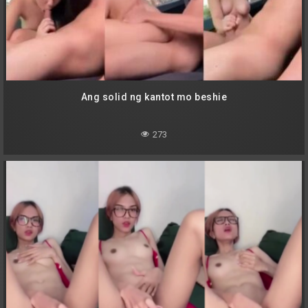
Ang solid ng kantot mo beshie
273