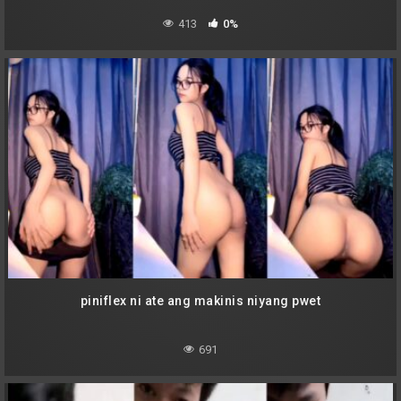
413
0%
piniflex ni ate ang makinis niyang pwet
691