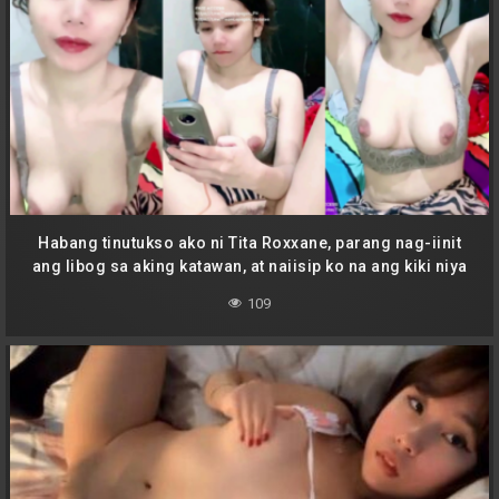
Habang tinutukso ako ni Tita Roxxane, parang nag-iinit
ang libog sa aking katawan, at naiisip ko na ang kiki niya
ay sobrang dulas na hindi ko na kayang pigilin ang sarili
109
ko.