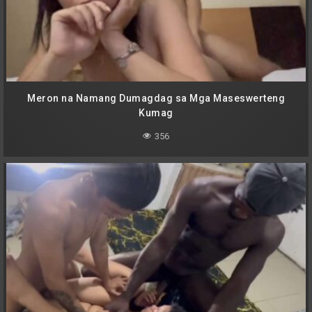
Meron na Namang Dumagdag sa Mga Maseswerteng
Kumag
356