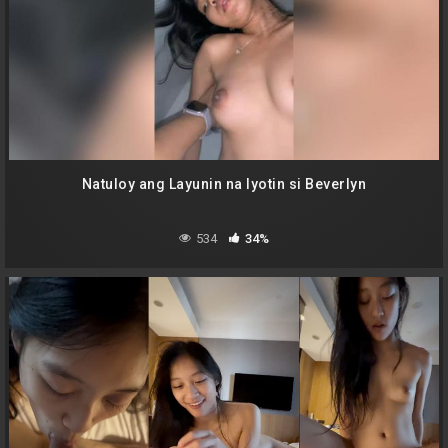
Natuloy ang Layunin na Iyotin si Beverlyn
534
34%