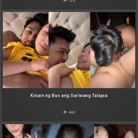
125
Kinain ng Buo ang Sariwang Talapia
444