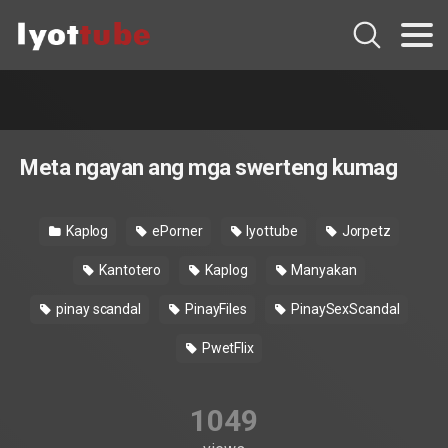
Meta ngayan ang mga swerteng kumag
Kaplog
ePorner
Iyottube
Jorpetz
Kantotero
Kaplog
Manyakan
pinay scandal
PinayFiles
PinaySexScandal
PwetFlix
1049