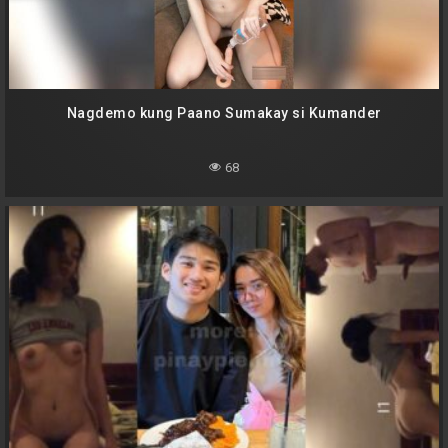
Nagdemo kung Paano Sumakay si Kumander
68