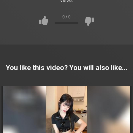
views
0
/
0
You like this video? You will also like...