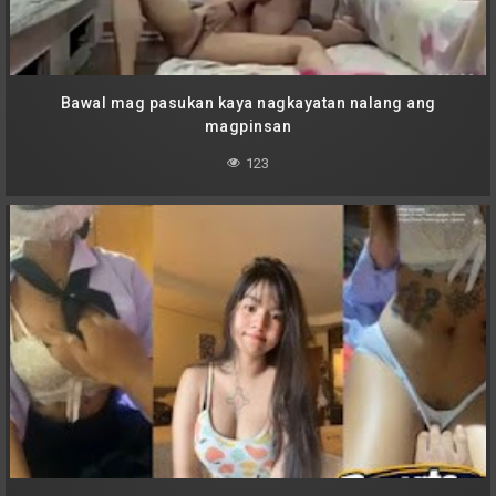
Bawal mag pasukan kaya nagkayatan nalang ang
magpinsan
123