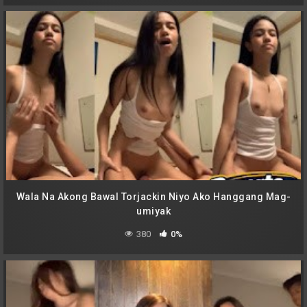
Wala Na Akong Bawal Torjackin Niyo Ako Hanggang Mag-
umiyak
380
0%