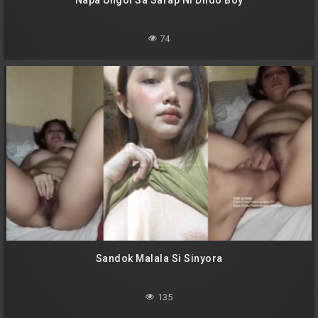
Napa Ungol Sa Sarap Ni Dildo Boy
74
Sandok Malala Si Sinyora
135