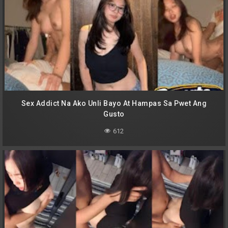
Sex Addict Na Ako Unli Bayo At Hampas Sa Pwet Ang
Gusto
612