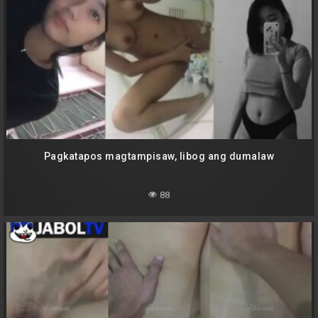
Pagkatapos magtampisaw, libog ang dumalaw
88