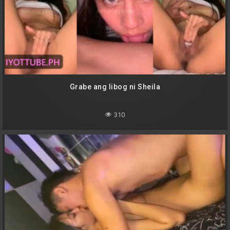
Grabe ang libog ni Sheila
310