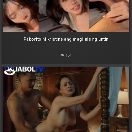
Paborito ni kristine ang maglinis ng untin
151