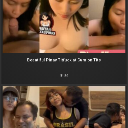
Beautiful Pinay Titfuck at Cum on Tits
86