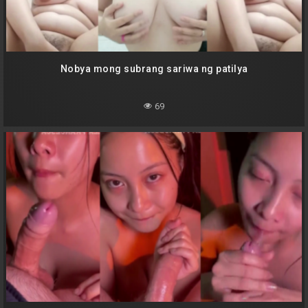
Nobya mong subrang sariwa ng patilya
69