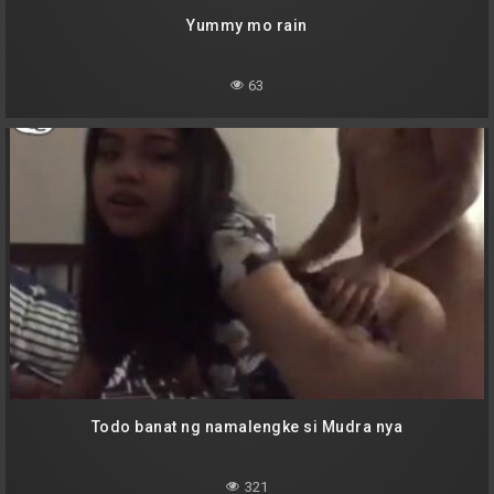
Yummy mo rain
63
Todo banat ng namalengke si Mudra nya
321