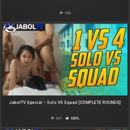
136
JabolTV Special – Solo VS Squad [COMPLETE ROUNDS]
347
100%