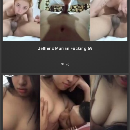
Jether x Marian Fucking 69
76