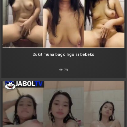
Dukit muna bago ligo si bebeko
78