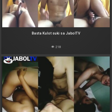
Basta Kulot suki sa JabolTV
218