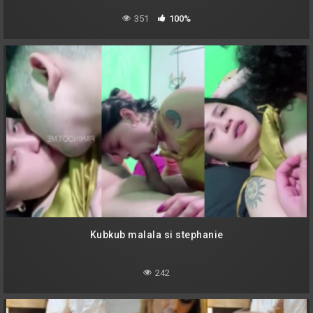
351
100%
Kubkub malala si stephanie
242