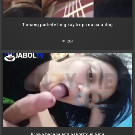
Tamang padede lang kay tropa na palautog
284
Brown banana ang paborito ni Gina