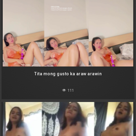
Tita mong gusto ka araw arawin
111