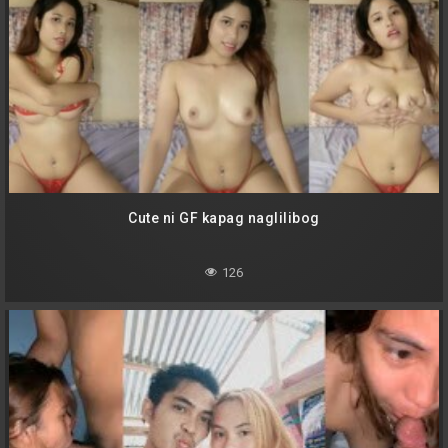
Cute ni GF kapag naglilibog
126