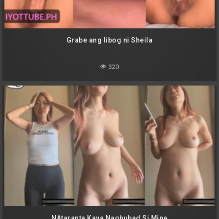
Grabe ang libog ni Sheila
320
NAtaranta Kaya Naghubad Si Mina