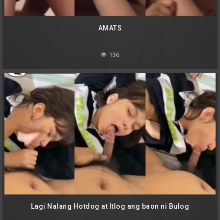
AMATS
136
Lagi Nalang Hotdog at Itlog ang baon ni Bulog