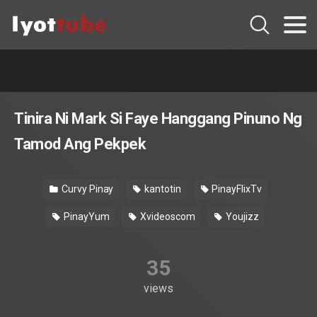
Tinira Ni Mark Si Faye Hanggang Pinuno Ng
Tamod Ang Pekpek
Curvy Pinay
kantotin
PinayFlixTv
PinayYum
Xvideoscom
Youjizz
35
views