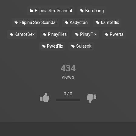
Filipina Sex Scandal
Bembang
Filipina Sex Scandal
Kadyotan
kantotflix
KantotSex
PinayFiles
PinayFlix
Pwerta
PwetFlix
Sulasok
434
views
0
/
0