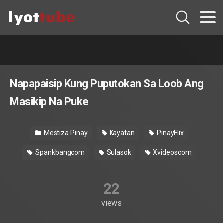
Napapaisip Kung Puputokan Sa Loob Ang
Masikip Na Puke
Mestiza Pinay
Kayatan
PinayFlix
Spankbangcom
Sulasok
Xvideoscom
22
views