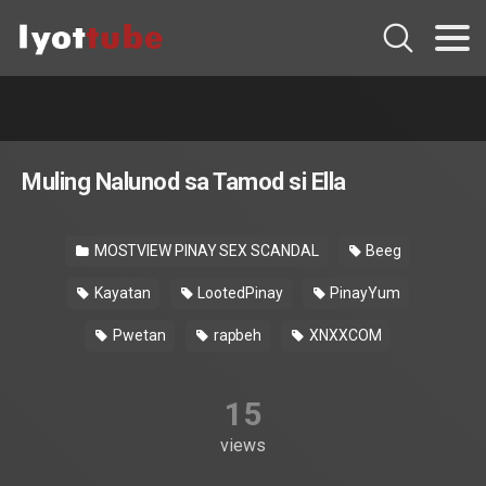
Muling Nalunod sa Tamod si Ella
MOSTVIEW PINAY SEX SCANDAL
Beeg
Kayatan
LootedPinay
PinayYum
Pwetan
rapbeh
XNXXCOM
15
views