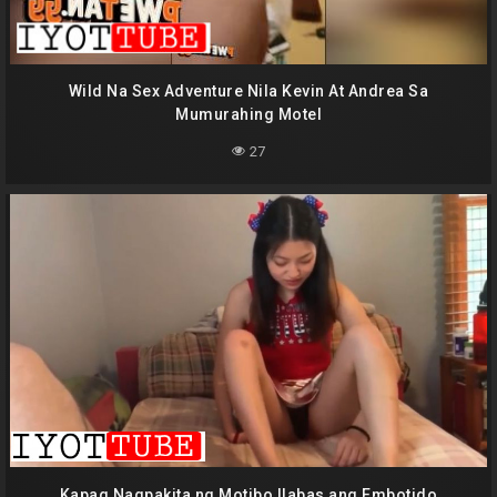
Wild Na Sex Adventure Nila Kevin At Andrea Sa
Mumurahing Motel
27
Kapag Nagpakita ng Motibo Ilabas ang Embotido