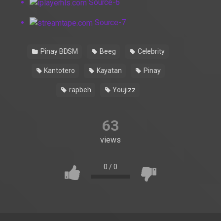
Source-6
Source-7
Pinay BDSM
Beeg
Celebrity
Kantotero
Kayatan
Pinay
rapbeh
Youjizz
63
views
0
/
0