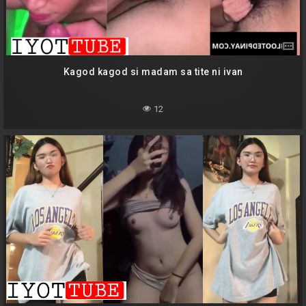
Kagod kagod si madam sa tite ni ivan
12