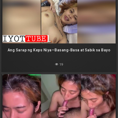
Ang Sarap ng Keps Niya—Basang-Basa at Sabik sa Bayo
19