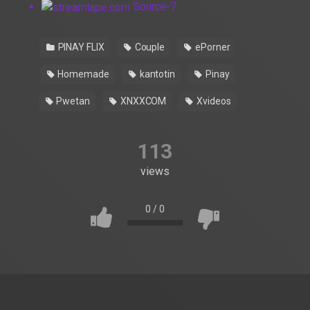
Source-7
PINAY FLIX
Couple
ePorner
Homemade
kantotin
Pinay
Pwetan
XNXXCOM
Xvideos
113
views
0
/
0