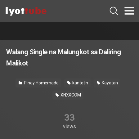
Walang Single na Malungkot sa Daliring
Malikot
Pinay Homemade
kantotin
Kayatan
XNXXCOM
33
views