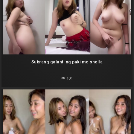
Subrang galanti ng puki mo shella
101