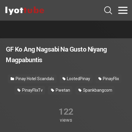
GF Ko Ang Nagsabi Na Gusto Niyang
Magpabuntis
Pinay Hotel Scandals
LootedPinay
PinayFlix
PinayFlixTv
Pwetan
Spankbangcom
122
views