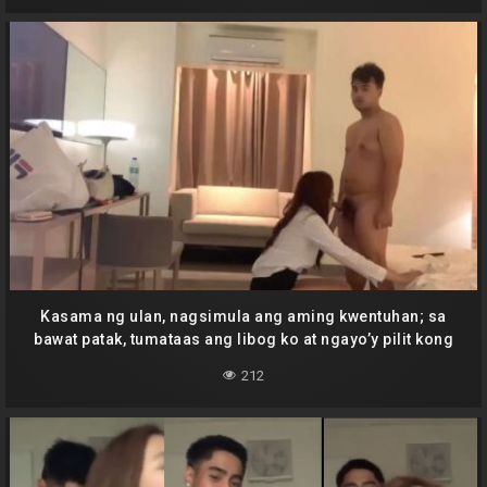
Kasama ng ulan, nagsimula ang aming kwentuhan; sa
bawat patak, tumataas ang libog ko at ngayo’y pilit kong
pinaglalaban ang panginginig ng iyong puday.
212