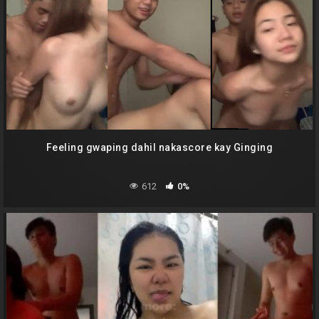
Feeling gwaping dahil nakascore kay Ginging
612
0%