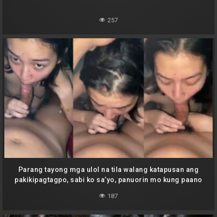
257
Parang tayong mga ulol na tila walang katapusan ang
pakikipagtagpo, sabi ko sa’yo, panuorin mo kung paano
lumalabas ang libog sa ating mga katawan
187