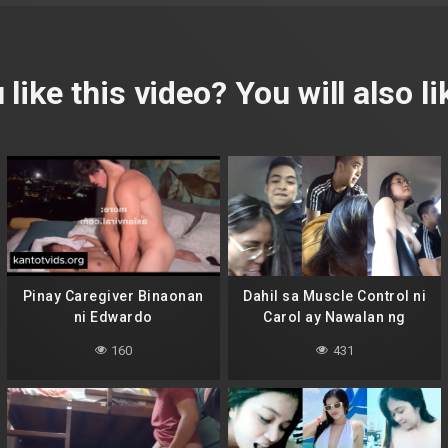
 like this video? You will also lik
Pinay Caregiver Binaonan
Dahil sa Muscle Control ni
ni Edwardo
Carol ay Nawalan ng
Control si Errol
160
431