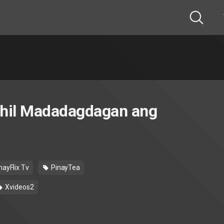
ahil Madadagdagan ang
nayFlix Tv
PinayTea
Xvideos2