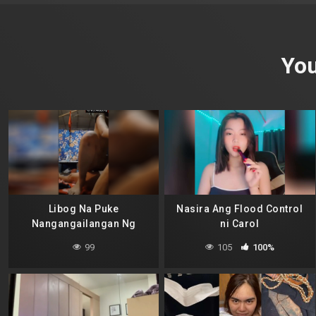
You
Libog Na Puke
Nasira Ang Flood Control
Nangangailangan Ng
ni Carol
Malakas Na Kantot
99
105
100%