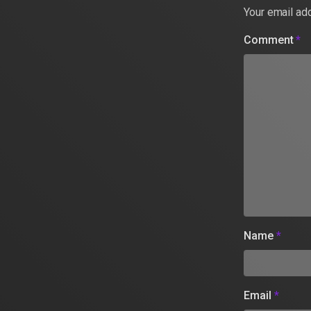
Your email add
Comment
*
Name
*
Email
*