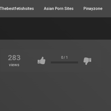
Thebestfetishsites
Asian Porn Sites
Pinayzone
283
0
/
1
views