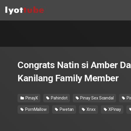
Congrats Natin si Amber D
Kanilang Family Member
PinayX
Pahindot
Pinay Sex Scandal
Pi
PornMallow
Pwetan
Xnxx
XPinay