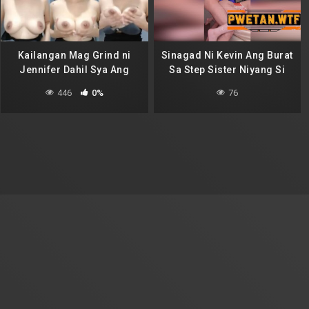
Kailangan Mag Grind ni
Sinagad Ni Kevin Ang Burat
Jennifer Dahil Sya Ang
Sa Step Sister Niyang Si
Breadwinner
Ella
446
0%
76