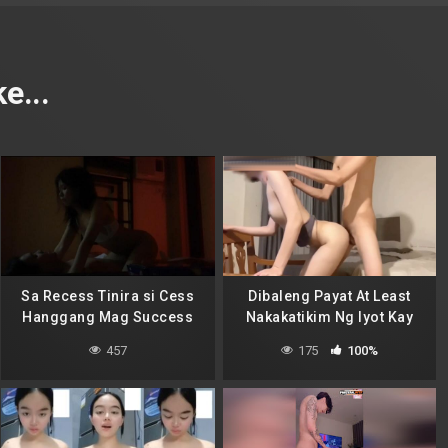
e...
Sa Recess Tinira si Cess
Dibaleng Payat At Least
Hanggang Mag Success
Nakakatikim Ng Iyot Kay
Muknat
457
175
100%