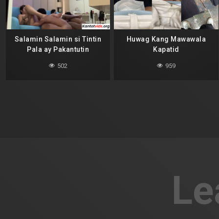
Salamin Salamin si Tintin
Huwag Kang Mawawala
Pala ay Pakantutin
Kapatid
502
959
Le