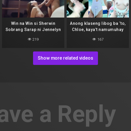
Win na Win si Sherwin
Anong klaseng libog ba ‘to,
Sobrang Sarap ni Jennelyn
Chloe, kaya’t namumuhay
tayo sa gitna ng tukso
219
167
habang pinipilit kong
kalimutan si Marco?
Show more related videos
ave a Reply