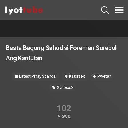
Basta Bagong Sahod si Foreman Surebol
Ang Kantutan
Latest Pinay Scandal
Katorsex
Pwetan
Xvideos2
102
views