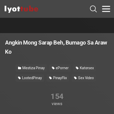
Angkin Mong Sarap Beh, Bumago Sa Araw
Ko
Mestiza Pinay
ePorner
Katorsex
LootedPinay
PinayFlix
Sex Video
154
views