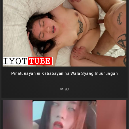
Pinatunayan ni Kababayan na Wala Syang Inuurungan
83