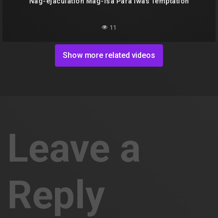
Nag-ejaculation Mag-isa Para Iwas Temptation
11
Show more related videos
Leave a
Reply