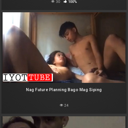
30
100%
Nag Future Planning Bago Mag Siping
24