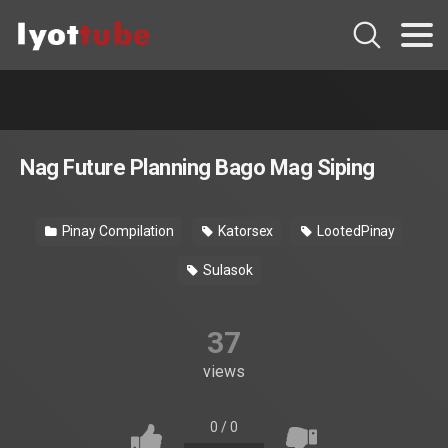
Nag Future Planning Bago Mag Siping
Pinay Compilation
Katorsex
LootedPinay
Sulasok
37
views
0
/
0