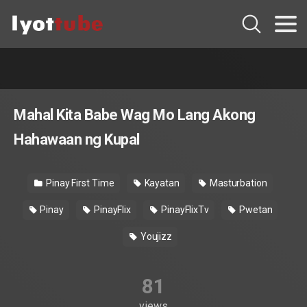
Mahal Kita Babe Wag Mo Lang Akong
Hahawaan ng Kupal
Pinay First Time
Kayatan
Masturbation
Pinay
PinayFlix
PinayFlixTv
Pwetan
Youjizz
81
views