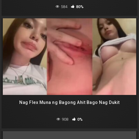
584
80%
Nag Flex Muna ng Bagong Ahit Bago Nag Dukit
908
0%