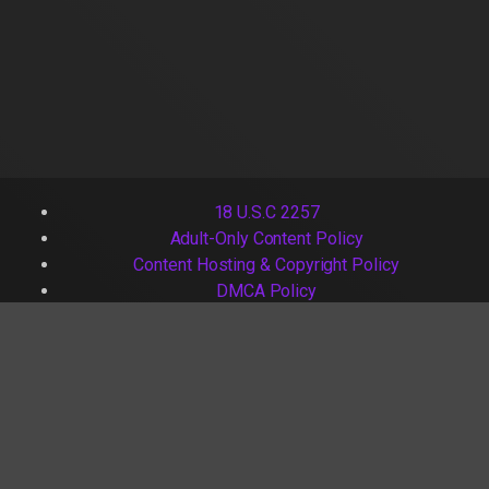
18 U.S.C 2257
Adult-Only Content Policy
Content Hosting & Copyright Policy
DMCA Policy
Terms of Use
Contact Us
2026 - Iyottube. All rights reserved. Powered by
Iyottube.com