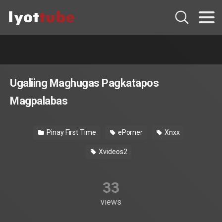
Ugaliing Maghugas Pagkatapos
Magpalabas
Pinay First Time
ePorner
Xnxx
Xvideos2
33
views