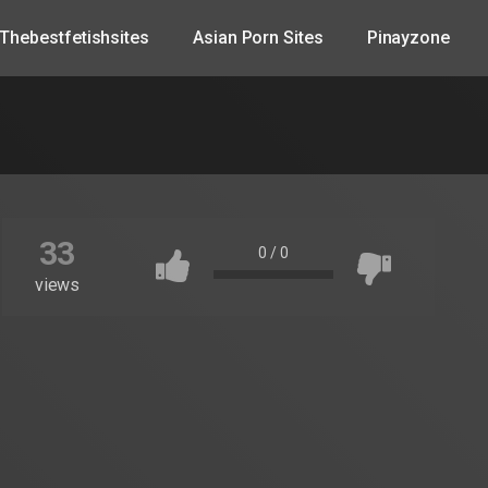
Thebestfetishsites
Asian Porn Sites
Pinayzone
33
0
/
0
views