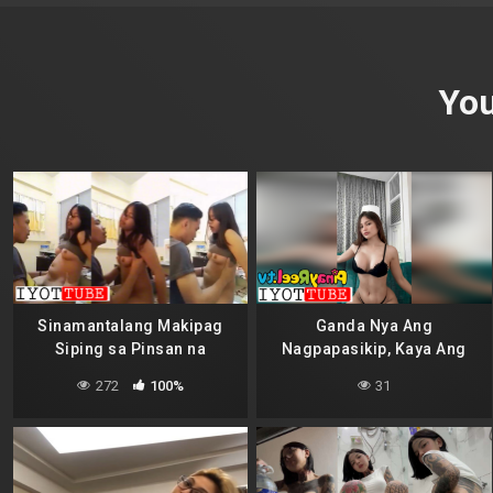
You
Sinamantalang Makipag
Ganda Nya Ang
Siping sa Pinsan na
Nagpapasikip, Kaya Ang
Ovulating
Sarap Nyang Pasukin
272
100%
31