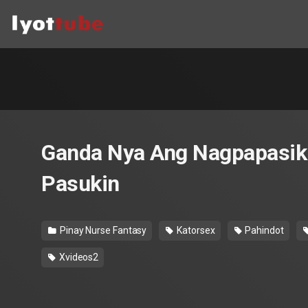
Ganda Nya Ang Nagpapasiki
Pasukin
Pinay Nurse Fantasy
Katorsex
Pahindot
Xvideos2