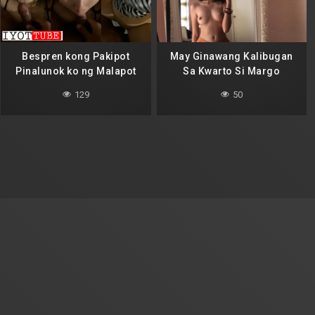
Bespren kong Pakipot
May Ginawang Kalibugan
Pinalunok ko ng Malapot
Sa Kwarto Si Margo
129
50