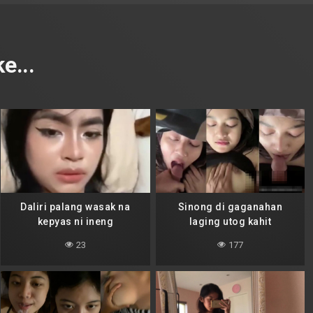
e...
Daliri palang wasak na
Sinong di gaganahan
kepyas ni ineng
laging utog kahit
nalabasan
23
177