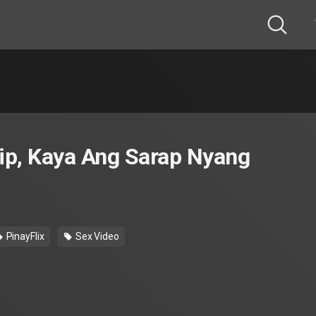
p, Kaya Ang Sarap Nyang
PinayFlix
Sex Video