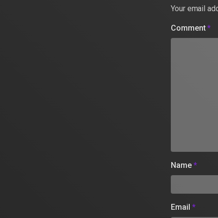
Your email add
Comment
*
Name
*
Email
*