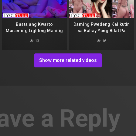
Basta ang Kwarto
Daming Pwedeng Kalikutin
Maraming Lighting Mahilig
sa Bahay Yung Bilat Pa
Makipag Siping
Talaga Ang Napagtripan
13
16
Niya
Show more related videos
ave a Reply