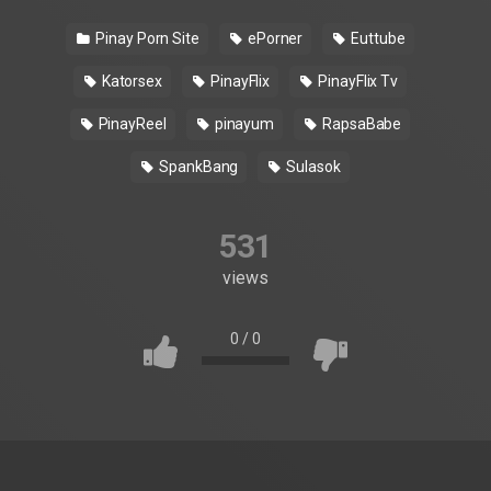
Pinay Porn Site
ePorner
Euttube
Katorsex
PinayFlix
PinayFlix Tv
PinayReel
pinayum
RapsaBabe
SpankBang
Sulasok
531
views
0
/
0