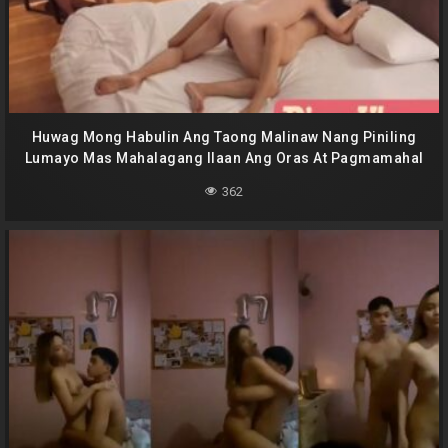
Huwag Mong Habulin Ang Taong Malinaw Nang Piniling
Lumayo Mas Mahalagang Ilaan Ang Oras At Pagmamahal
Sa Taong Kusang Pipiliin Kang Kantutin At Punuin Ng
362
Tamod Sa Puke