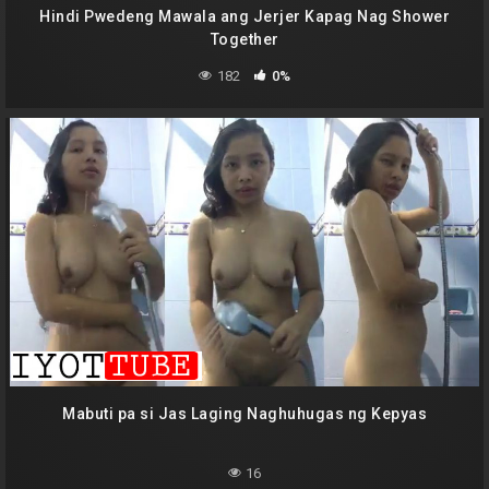
Hindi Pwedeng Mawala ang Jerjer Kapag Nag Shower
Together
182
0%
Mabuti pa si Jas Laging Naghuhugas ng Kepyas
16