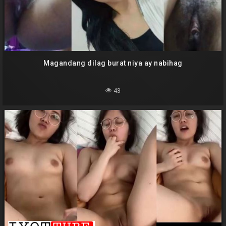
Magandang dilag burat niya ay nabihag
43