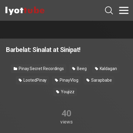
Barbelat: Sinalat at Sinipat!
Pinay Secret Recordings
Beeg
Kaldagan
LootedPinay
PinayVlog
Sarapbabe
Youjizz
40
views