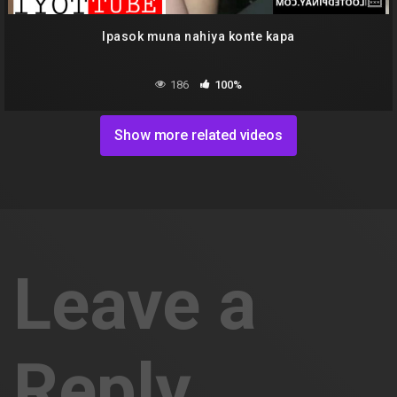
Ipasok muna nahiya konte kapa
186
100%
Show more related videos
Leave a
Reply