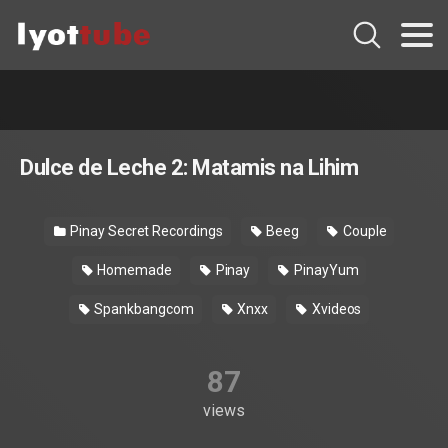
Dulce de Leche 2: Matamis na Lihim
Pinay Secret Recordings
Beeg
Couple
Homemade
Pinay
PinayYum
Spankbangcom
Xnxx
Xvideos
87
views